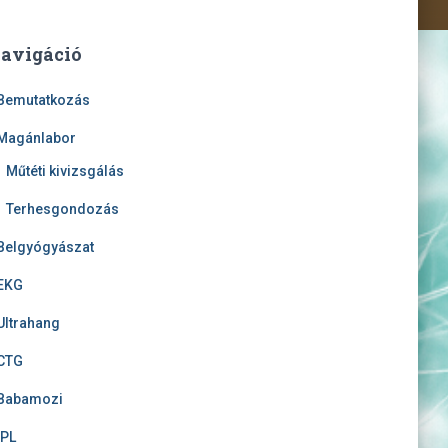
avigáció
Bemutatkozás
Magánlabor
Műtéti kivizsgálás
Terhesgondozás
Belgyógyászat
EKG
Ultrahang
CTG
Babamozi
IPL