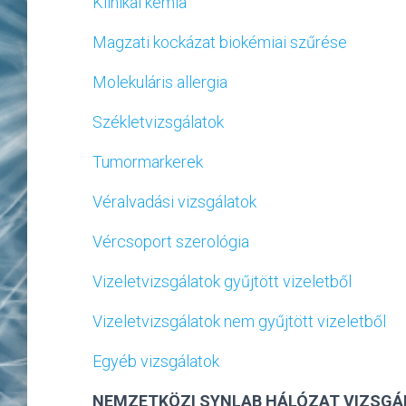
Klinikai kémia
Magzati kockázat biokémiai szűrése
Molekuláris allergia
Székletvizsgálatok
Tumormarkerek
Véralvadási vizsgálatok
Vércsoport szerológia
Vizeletvizsgálatok gyűjtött vizeletből
Vizeletvizsgálatok nem gyűjtött vizeletből
Egyéb vizsgálatok
NEMZETKÖZI SYNLAB HÁLÓZAT VIZSGÁ